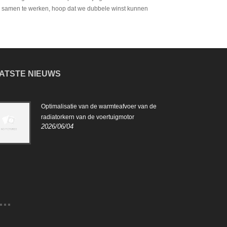
ns samen te werken, hoop dat we dubbele winst kunnen
ATSTE NIEUWS
Optimalisatie van de warmteafvoer van de
De r
2024
radiatorkern van de voertuigmotor
2026/06/04
De r
voor
van 
juis
beho
o.....