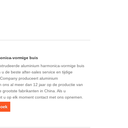
onica-vormige buis
eëxtrudeerde aluminium harmonica-vormige buis
 u de beste after-sales service en tijdige
ic Company produceert aluminium
n ons al meer dan 12 jaar op de productie van
e grootste fabrikanten in China. Als u
unt u op elk moment contact met ons opnemen.
zoek