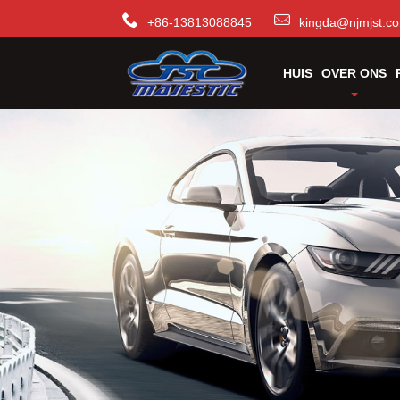
+86-13813088845
kingda@njmjst.c
HUIS
OVER ONS