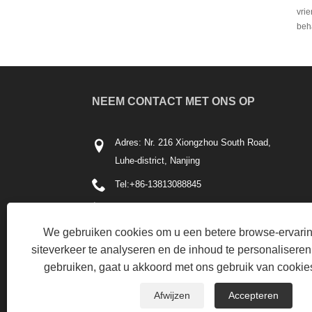
vri
beh
NEEM CONTACT MET ONS OP
Adres: Nr. 216 Xiongzhou South Road,
Luhe-district, Nanjing
Tel:
+86-13813088845
Telefoon:
+86-13813088845
We gebruiken cookies om u een betere browse-ervaring
E-mail:
kingda@njmjst.com
siteverkeer te analyseren en de inhoud te personaliseren.
Fax: +86-025-57611586
gebruiken, gaat u akkoord met ons gebruik van cookie
Afwijzen
Accepteren