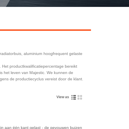
Live
radiatorbuis, aluminium hoogfrequent gelaste
. Het productkwalificatiepercentage bereikt
 is het leven van Majestic. We kunnen de
gens de productiecyclus vereist door de klant.
View as
zijn aan één kant gelast - de gevouwen buizen