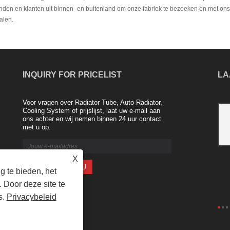
enden en klanten uit binnen- en buitenland om onze fabriek te bezoeken en met o
alen.
INQUIRY FOR PRICELIST
LA
Voor vragen over Radiator Tube, Auto Radiator,
Aluminium radiator van Nanjing Majestic
Cooling System of prijslijst, laat uw e-mail aan
ons achter en wij nemen binnen 24 uur contact
Company
met u op.
2021/04/20
De radiatorindustrie van
aluminiumlegeringen is een nieuw
X
product dat de afgelopen jaren op de
markt is gebracht. Zo bestaat een
 te bieden, het
koper-aluminium composiet radiator uit
 Door deze site te
een hoogwaar......
s.
Privacybeleid