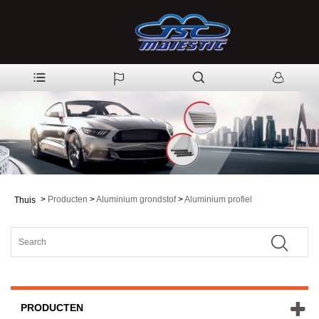
>
Producten
>
Aluminium grondstof
>
Aluminium profiel
Thuis
PRODUCTEN