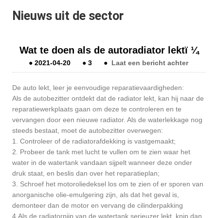
Nieuws uit de sector
Wat te doen als de autoradiator lektï ¼
●
2021-04-20
●
3
●
Laat een bericht achter
De auto lekt, leer je eenvoudige reparatievaardigheden:
Als de autobezitter ontdekt dat de radiator lekt, kan hij naar de
reparatiewerkplaats gaan om deze te controleren en te
vervangen door een nieuwe radiator. Als de waterlekkage nog
steeds bestaat, moet de autobezitter overwegen:
1. Controleer of de radiatorafdekking is vastgemaakt;
2. Probeer de tank met lucht te vullen om te zien waar het
water in de watertank vandaan sijpelt wanneer deze onder
druk staat, en beslis dan over het reparatieplan;
3. Schroef het motoroliedeksel los om te zien of er sporen van
anorganische olie-emulgering zijn, als dat het geval is,
demonteer dan de motor en vervang de cilinderpakking
4.Als de radiatorpijp van de watertank serieuzer lekt, knip dan