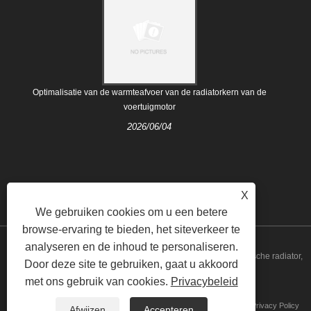
Optimalisatie van de warmteafvoer van de radiatorkern van de
voertuigmotor
2026/06/04
X
We gebruiken cookies om u een betere
browse-ervaring te bieden, het siteverkeer te
analyseren en de inhoud te personaliseren.
Copyright © 2021 Nanjing Majestic Auto Parts Co.,Ltd. - Automatische radiator,
Door deze site te gebruiken, gaat u akkoord
met ons gebruik van cookies.
Privacybeleid
koelsysteem - Alle rechten voorbehouden.
Koppelingen
Sitemap
RSS
XML
Privacy Policy
Afwijzen
Accepteren